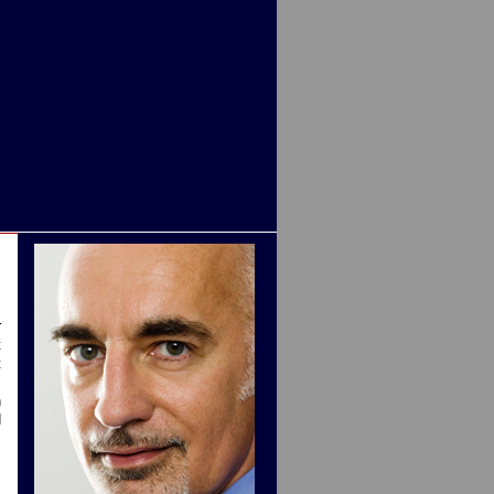
r
t
t
,
n
d
,