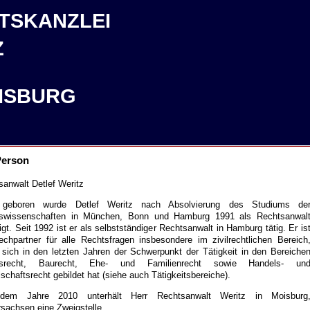
TSKANZLEI
Z
ISBURG
Person
sanwalt Detlef Weritz
 geboren wurde Detlef Weritz nach Absolvierung des Studiums de
swissenschaften in München, Bonn und Hamburg 1991 als Rechtsanwal
igt. Seit 1992 ist er als selbstständiger Rechtsanwalt in Hamburg tätig. Er is
echpartner für alle Rechtsfragen insbesondere im zivilrechtlichen Bereich
 sich in den letzten Jahren der Schwerpunkt der Tätigkeit in den Bereiche
itsrecht, Baurecht, Ehe- und Familienrecht sowie Handels- un
schaftsrecht gebildet hat (siehe auch Tätigkeitsbereiche).
 dem Jahre 2010 unterhält Herr Rechtsanwalt Weritz in Moisburg
rsachsen eine Zweigstelle.