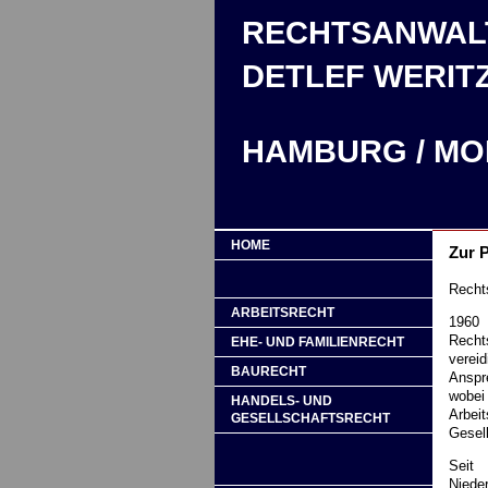
RECHTSANWAL
DETLEF WERIT
HAMBURG / MO
HOME
Zur 
Recht
ARBEITSRECHT
1960
Recht
EHE- UND FAMILIENRECHT
vereid
BAURECHT
Anspr
wobei
HANDELS- UND
Arbe
GESELLSCHAFTSRECHT
Gesell
Seit
Niede